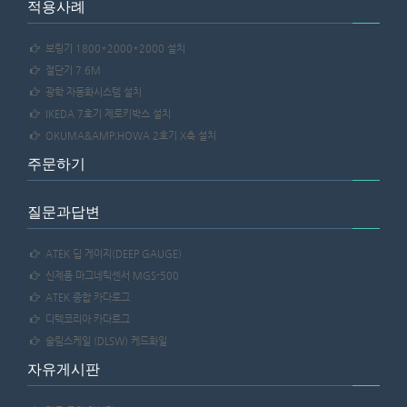
적용사례
보링기 1800*2000*2000 설치
절단기 7.6M
광학 자동화시스템 설치
IKEDA 7호기 제로키박스 설치
OKUMA&AMP;HOWA 2호기 X축 설치
주문하기
질문과답변
ATEK 딥 게이지(DEEP GAUGE)
신제품 마그네틱센서 MGS-500
ATEK 종합 카다로그
디텍코리아 카다로그
슬림스케일 (DLSW) 케드화일
자유게시판