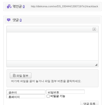
엮인글
0
http://dtekorea.com/xe/DS_030444/1300719/7e1/trackback
댓글
0
파일 첨부
여기에 파일을 끌어 놓거나 파일 첨부 버튼을 클릭하세요.
글쓴이
비밀번호
비밀글 기능
홈페이지
댓글 등록