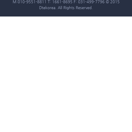
M:010-9551-8811 T: 1661-8695 F: 031-499-7796 © 2015
Dtekorea. All Rights Reserved.