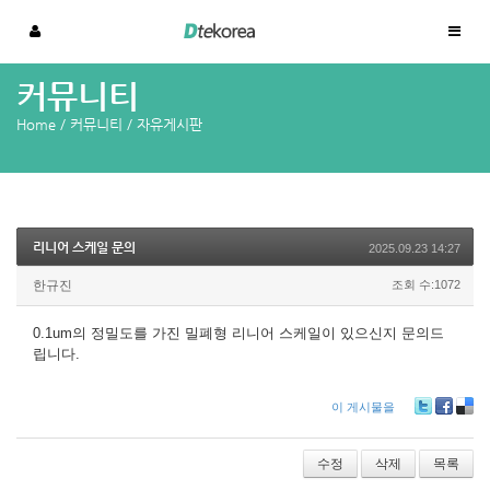
커뮤니티
Home
/
커뮤니티
/
자유게시판
리니어 스케일 문의
2025.09.23 14:27
한규진
조회 수:1072
0.1um의 정밀도를 가진 밀폐형 리니어 스케일이 있으신지 문의드
립니다.
이 게시물을
Tw
Fa
De
itte
ce
lici
r
bo
ou
수정
삭제
목록
ok
s