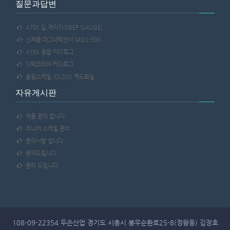
질문과답변
ATEK 딥 게이지(DEEP GAUGE)
신제품 마그네틱센서 MGS-500
ATEK 종합 카다로그
디텍코리아 카다로그
슬림스케일 (DLSW) 케드화일
자유게시판
제품 문의 합니다
리니어 스케일 문의
문의사항 입니다
문의드립니다.
문의 드립니다.
108-09-22354 두손산업 경기도 시흥시 봉우순환로25-8(정왕동) 김장호