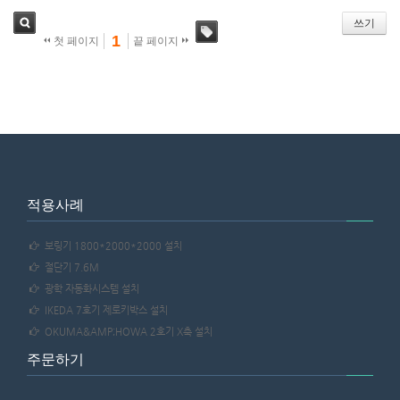
쓰기
1
첫 페이지
끝 페이지
검색
태그
적용사례
보링기 1800*2000*2000 설치
절단기 7.6M
광학 자동화시스템 설치
IKEDA 7호기 제로키박스 설치
OKUMA&AMP;HOWA 2호기 X축 설치
주문하기